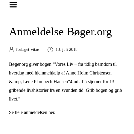
Hjem
Foredrag
Anmeldelse Bøger.org
Bøger
Anmeldelser
forlaget-vitae
13. juli 2018
Artikler
Bøger.org
giver bogen “Vores Liv – fra tidlig barndom til
Om
hverdag med hjemmehjælp af Anne Holm Christensen
Kontakt
&amp; Lene Plambech Hansen”4 ud af 5 stjerner for 13
gribende livshistorier fra en svunden tid. Grib bogen og grib
livet.”
Se hele anmeldelsen her.