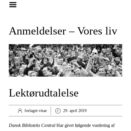
Hjem
Foredrag
Anmeldelser – Vores liv
Bøger
Anmeldelser
Vores liv
St. Thomas Mysteriet
Artikler
Lektørudtalelse
Om
Kontakt
forlaget-vitae
29. april 2019
Dansk Biblioteks Central
Har givet følgende vurdering af