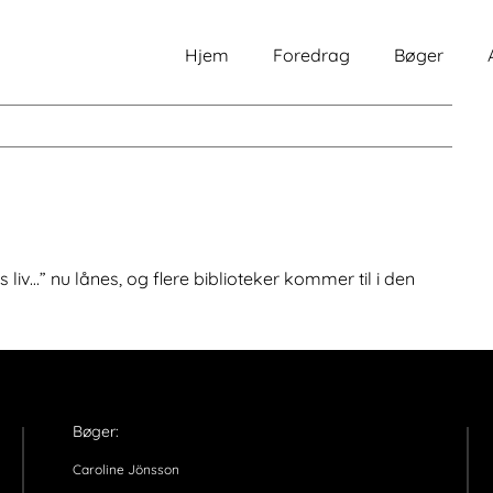
Hjem
Foredrag
Bøger
iv…” nu lånes, og flere biblioteker kommer til i den
Bøger:
Caroline Jönsson