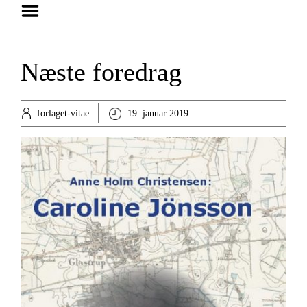
Hjem
Foredrag
Næste foredrag
Bøger
Anmeldelser
forlaget-vitae
19. januar 2019
Artikler
Om
Kontakt