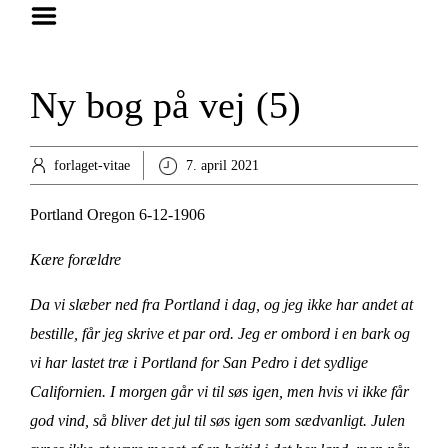
Hjem
Foredrag
Ny bog på vej (5)
Bøger
Anmeldelser
forlaget-vitae
7. april 2021
Artikler
Portland Oregon 6-12-1906
Om
Kære forældre
Kontakt
Da vi slæber ned fra Portland i dag, og jeg ikke har andet at
bestille, får jeg skrive et par ord. Jeg er ombord i en bark og
vi har lastet træ i Portland for San Pedro i det sydlige
Californien. I morgen går vi til søs igen, men hvis vi ikke får
god vind, så bliver det jul til søs igen som sædvanligt. Julen