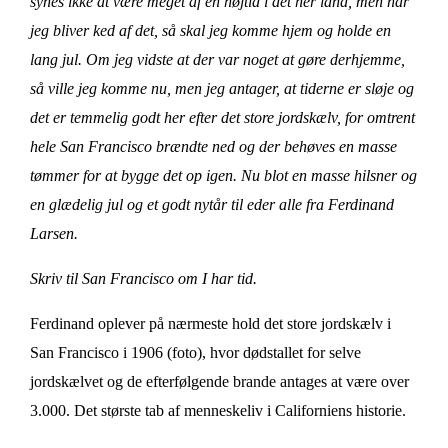
synes ikke at være meget af en højtid i det her land, men når
jeg bliver ked af det, så skal jeg komme hjem og holde en
lang jul. Om jeg vidste at der var noget at gøre derhjemme,
så ville jeg komme nu, men jeg antager, at tiderne er sløje og
det er temmelig godt her efter det store jordskælv, for omtrent
hele San Francisco brændte ned og der behøves en masse
tømmer for at bygge det op igen. Nu blot en masse hilsner og
en glædelig jul og et godt nytår til eder alle fra Ferdinand
Larsen.
Skriv til San Francisco om I har tid.
Ferdinand oplever på nærmeste hold det store jordskælv i
San Francisco i 1906 (foto), hvor dødstallet for selve
jordskælvet og de efterfølgende brande antages at være over
3.000. Det største tab af menneskeliv i Californiens historie.