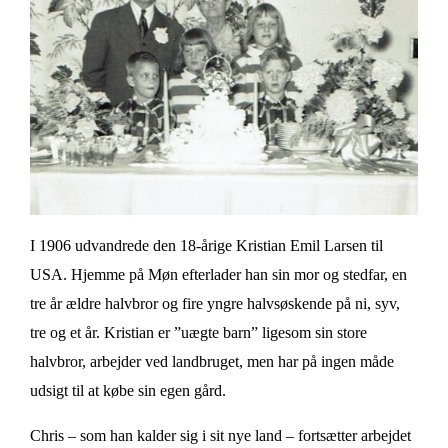
I 1906 udvandrede den 18-årige Kristian Emil Larsen til
USA. Hjemme på Møn efterlader han sin mor og stedfar, en
tre år ældre halvbror og fire yngre halvsøskende på ni, syv,
tre og et år. Kristian er ”uægte barn” ligesom sin store
halvbror, arbejder ved landbruget, men har på ingen måde
udsigt til at købe sin egen gård.
Chris – som han kalder sig i sit nye land – fortsætter arbejdet