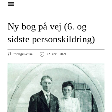
Hjem
Foredrag
Ny bog på vej (6. og
Bøger
sidste personskildring)
Anmeldelser
Artikler
forlaget-vitae
22. april 2021
Om
Kontakt