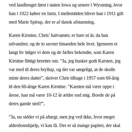
ved landbruget først i staten Iowa og senere i Wyoming, hvor
han i 1922 køber en farm. I mellemtiden bliver han i 1911 gift
med Marie Spirup, der er af dansk afstamning.
Karen Kirstine, Chris’ halvsøster, er bare ni år, da han
udvandrer, og de to savner hinanden hele livet. Igennem et
langt liv følger vi dem og de fælles bekendte, som Karen
Kirstine flittigt beretter om. ”Ja, jeg husker godt Karsten, jeg
var med til deres bryllup, og det var sørgeligt, at de skulle
miste deres datter”, skriver Chris tilbage i 1957 som 69-årig
til den 60-årige Karen Kirstine. ”Karsten må være oppe i
årene, han må være 10-12 år ældre end mig. Boede de på
deres gamle sted?”,
”Ja, nu sidder vi på aftægt, men jeg ved ikke, hvor meget
alderdomshjælp, vi kan få. Der er så mange papirer, der skal